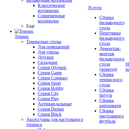
Бильярдные коллекции
Классические
Услуги
коллекции
Современные
Сборка
коллекции
бильярдного
Ещё
стола
Перетяжка
Теннис
бильярдного
Теннисные столы
стола
Для помещений
Демонтаж-
Для улицы
монтаж
Детские
бильярдного
Складные
стола
Н
Серия Olympic
(переезд)
р
Серия Game
Сборка
Серия Compact
теннисного
Серия Sport
стола
Серия Hobby
Сборка
Серия City
батута
Серия Play
Сборка
Антивандальные
аэрохоккея
Серия Design
Сборка
Серия Black
настольного
Аксессуары для настольного
футбола
тенниса