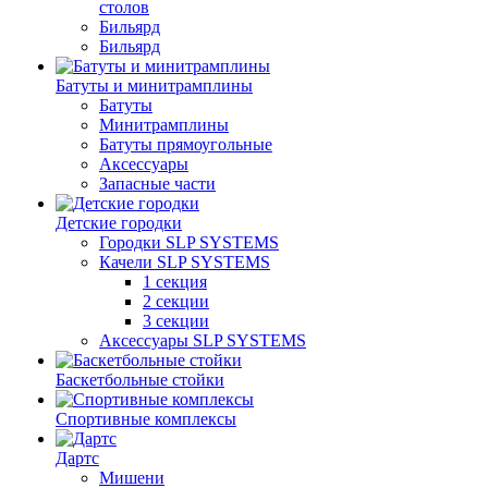
столов
Бильяpд
Бильяpд
Батуты и минитрамплины
Батуты
Минитрамплины
Батуты прямоугольные
Аксессуары
Запасные части
Детские городки
Городки SLP SYSTEMS
Качели SLP SYSTEMS
1 секция
2 секции
3 секции
Аксессуары SLP SYSTEMS
Баскетбольные стойки
Спортивные комплексы
Дартс
Мишени