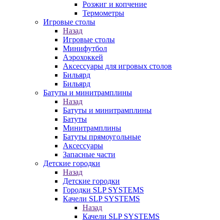
Розжиг и копчение
Термометры
Игровые столы
Назад
Игровые столы
Минифутбол
Аэрохоккей
Аксессуары для игровых столов
Бильяpд
Бильяpд
Батуты и минитрамплины
Назад
Батуты и минитрамплины
Батуты
Минитрамплины
Батуты прямоугольные
Аксессуары
Запасные части
Детские городки
Назад
Детские городки
Городки SLP SYSTEMS
Качели SLP SYSTEMS
Назад
Качели SLP SYSTEMS