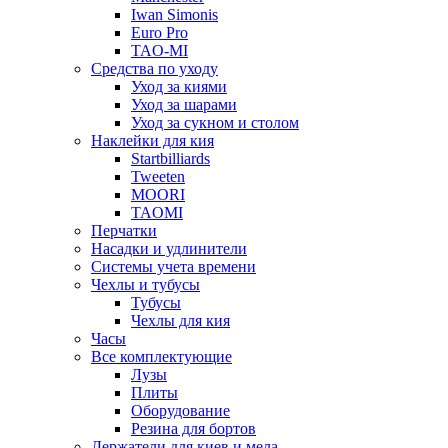
Iwan Simonis
Euro Pro
TAO-MI
Средства по уходу
Уход за киями
Уход за шарами
Уход за сукном и столом
Наклейки для кия
Startbilliards
Tweeten
MOORI
TAOMI
Перчатки
Насадки и удлинители
Системы учета времени
Чехлы и тубусы
Тубусы
Чехлы для кия
Часы
Все комплектующие
Лузы
Плиты
Оборудование
Резина для бортов
Держатели для киев и мела