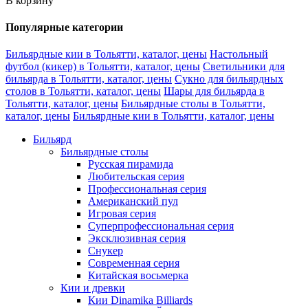
В корзину
Популярные категории
Бильярдные кии в Тольятти, каталог, цены
Настольный
футбол (кикер) в Тольятти, каталог, цены
Светильники для
бильярда в Тольятти, каталог, цены
Сукно для бильярдных
столов в Тольятти, каталог, цены
Шары для бильярда в
Тольятти, каталог, цены
Бильярдные столы в Тольятти,
каталог, цены
Бильярдные кии в Тольятти, каталог, цены
Бильярд
Бильярдные столы
Русская пирамида
Любительская серия
Профессиональная серия
Американский пул
Игровая серия
Суперпрофессиональная серия
Эксклюзивная серия
Снукер
Современная серия
Китайская восьмерка
Кии и древки
Кии Dinamika Billiards