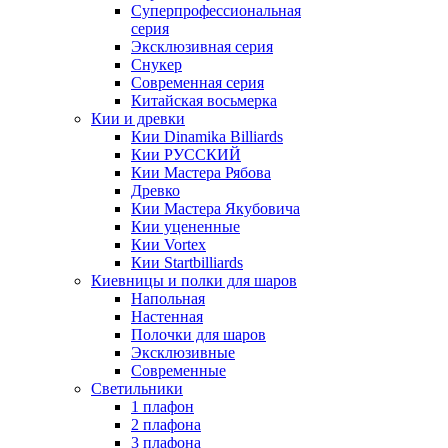
Суперпрофессиональная
серия
Эксклюзивная серия
Снукер
Современная серия
Китайская восьмерка
Кии и древки
Кии Dinamika Billiards
Кии РУССКИЙ
Кии Мастера Рябова
Древко
Кии Мастера Якубовича
Кии уцененные
Кии Vortex
Кии Startbilliards
Киевницы и полки для шаров
Напольная
Настенная
Полочки для шаров
Эксклюзивные
Современные
Светильники
1 плафон
2 плафона
3 плафона