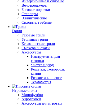
Инверсионные и силовые
Велотренажеры
Беговые дорожки
Степперы
Эллиптические
Силовые, гребные
Грили
Газовые грили
Угольные грили
Керамические грили
Смокеры и очаги
Аксессуары
Инструменты для
готовки
Чистка и уход
Решетки, сковороды,
камни
Розжиг и копчение
Термометры
Игровые столы
Минифутбол
Аэрохоккей
Аксессуары для игровых