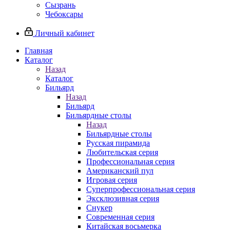
Сызрань
Чебоксары
Личный кабинет
Главная
Каталог
Назад
Каталог
Бильярд
Назад
Бильярд
Бильярдные столы
Назад
Бильярдные столы
Русская пирамида
Любительская серия
Профессиональная серия
Американский пул
Игровая серия
Суперпрофессиональная серия
Эксклюзивная серия
Снукер
Современная серия
Китайская восьмерка