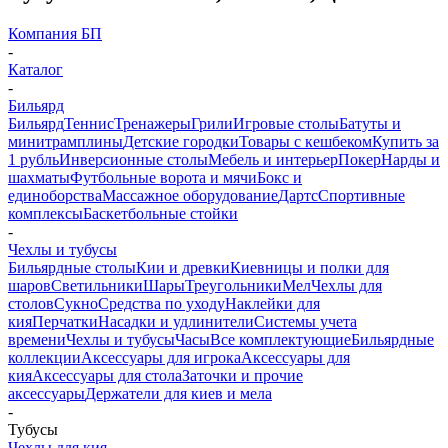
Компания БП
-
Каталог
-
Бильярд
Бильярд
Теннис
Тренажеры
Грили
Игровые столы
Батуты и
минитрамплины
Детские городки
Товары с кешбеком
Купить за
1 рубль
Инверсионные столы
Мебель и интерьер
Покер
Нарды и
шахматы
Футбольные ворота и мячи
Бокс и
единоборства
Массажное оборудование
Дартс
Спортивные
комплексы
Баскетбольные стойки
-
Чехлы и тубусы
Бильярдные столы
Кии и древки
Киевницы и полки для
шаров
Светильники
Шары
Треугольники
Мел
Чехлы для
столов
Сукно
Средства по уходу
Наклейки для
кия
Перчатки
Насадки и удлинители
Системы учета
времени
Чехлы и тубусы
Часы
Все комплектующие
Бильярдные
коллекции
Аксессуары для игрока
Аксессуары для
кия
Аксессуары для стола
Заточки и прочие
аксессуары
Держатели для киев и мела
-
Тубусы
Чехлы для кия