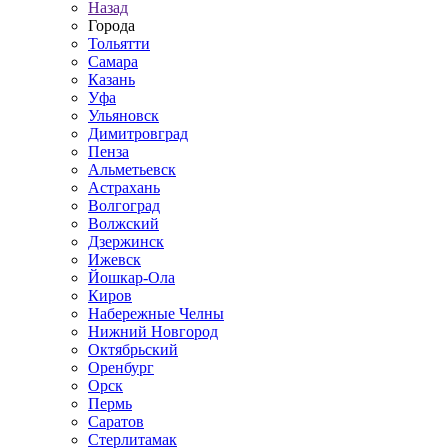
Назад
Города
Тольятти
Самара
Казань
Уфа
Ульяновск
Димитровград
Пенза
Альметьевск
Астрахань
Волгоград
Волжский
Дзержинск
Ижевск
Йошкар-Ола
Киров
Набережные Челны
Нижний Новгород
Октябрьский
Оренбург
Орск
Пермь
Саратов
Стерлитамак