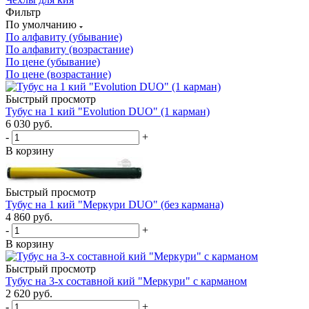
Фильтр
По умолчанию
По алфавиту (убывание)
По алфавиту (возрастание)
По цене (убывание)
По цене (возрастание)
Быстрый просмотр
Тубус на 1 кий "Evolution DUO" (1 карман)
6 030
руб.
-
+
В корзину
Быстрый просмотр
Тубус на 1 кий "Меркури DUO" (без кармана)
4 860
руб.
-
+
В корзину
Быстрый просмотр
Тубус на 3-х составной кий "Меркури" с карманом
2 620
руб.
-
+