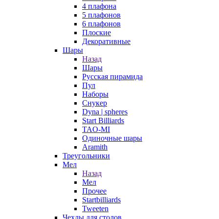
4 плафона
5 плафонов
6 плафонов
Плоские
Декоративные
Шары
Назад
Шары
Русская пирамида
Пул
Наборы
Снукер
Dyna | spheres
Start Billiards
TAO-MI
Одиночные шары
Aramith
Треугольники
Мел
Назад
Мел
Прочее
Startbilliards
Tweeten
Чехлы для столов