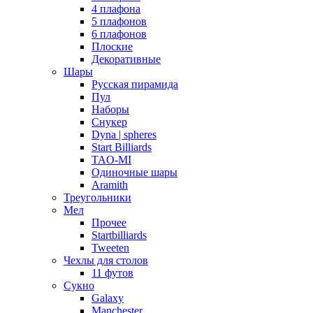
4 плафона
5 плафонов
6 плафонов
Плоские
Декоративные
Шары
Русская пирамида
Пул
Наборы
Снукер
Dyna | spheres
Start Billiards
TAO-MI
Одиночные шары
Aramith
Треугольники
Мел
Прочее
Startbilliards
Tweeten
Чехлы для столов
11 футов
Сукно
Galaxy
Manchester