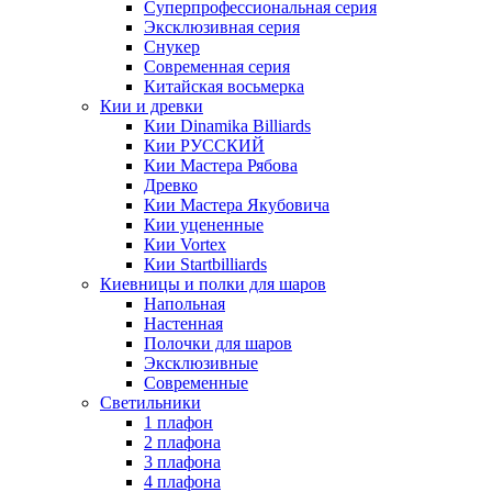
Суперпрофессиональная серия
Эксклюзивная серия
Снукер
Современная серия
Китайская восьмерка
Кии и древки
Кии Dinamika Billiards
Кии РУССКИЙ
Кии Мастера Рябова
Древко
Кии Мастера Якубовича
Кии уцененные
Кии Vortex
Кии Startbilliards
Киевницы и полки для шаров
Напольная
Настенная
Полочки для шаров
Эксклюзивные
Современные
Светильники
1 плафон
2 плафона
3 плафона
4 плафона