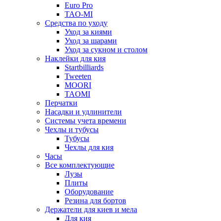
Euro Pro
TAO-MI
Средства по уходу
Уход за киями
Уход за шарами
Уход за сукном и столом
Наклейки для кия
Startbilliards
Tweeten
MOORI
TAOMI
Перчатки
Насадки и удлинители
Системы учета времени
Чехлы и тубусы
Тубусы
Чехлы для кия
Часы
Все комплектующие
Лузы
Плиты
Оборудование
Резина для бортов
Держатели для киев и мела
Для кия