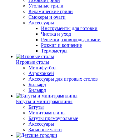
Газовые грили
Угольные грили
Керамические грили
Смокеры и очаги
Аксессуары
Инструменты для готовки
Чистка и уход
Решетки, сковороды, камни
Розжиг и копчение
Термометры
Игровые столы
Минифутбол
Аэрохоккей
Аксессуары для игровых столов
Бильяpд
Бильяpд
Батуты и минитрамплины
Батуты
Минитрамплины
Батуты прямоугольные
Аксессуары
Запасные части