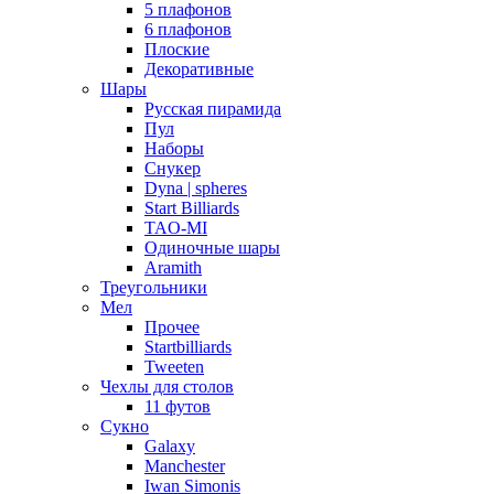
5 плафонов
6 плафонов
Плоские
Декоративные
Шары
Русская пирамида
Пул
Наборы
Снукер
Dyna | spheres
Start Billiards
TAO-MI
Одиночные шары
Aramith
Треугольники
Мел
Прочее
Startbilliards
Tweeten
Чехлы для столов
11 футов
Сукно
Galaxy
Manchester
Iwan Simonis