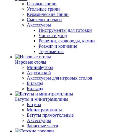
Газовые грили
Угольные грили
Керамические грили
Смокеры и очаги
Аксессуары
Инструменты для готовки
Чистка и уход
Решетки, сковороды, камни
Розжиг и копчение
Термометры
Игровые столы
Минифутбол
Аэрохоккей
Аксессуары для игровых столов
Бильяpд
Бильяpд
Батуты и минитрамплины
Батуты
Минитрамплины
Батуты прямоугольные
Аксессуары
Запасные части