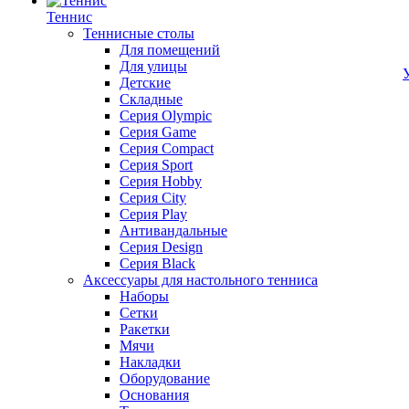
Теннис
Теннисные столы
Для помещений
Для улицы
Детские
Складные
Серия Olympic
Серия Game
Серия Compact
Серия Sport
Серия Hobby
Серия City
Серия Play
Антивандальные
Серия Design
Серия Black
Аксессуары для настольного тенниса
Наборы
Сетки
Ракетки
Мячи
Накладки
Оборудование
Основания