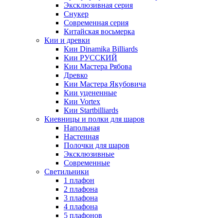
Эксклюзивная серия
Снукер
Современная серия
Китайская восьмерка
Кии и древки
Кии Dinamika Billiards
Кии РУССКИЙ
Кии Мастера Рябова
Древко
Кии Мастера Якубовича
Кии уцененные
Кии Vortex
Кии Startbilliards
Киевницы и полки для шаров
Напольная
Настенная
Полочки для шаров
Эксклюзивные
Современные
Светильники
1 плафон
2 плафона
3 плафона
4 плафона
5 плафонов