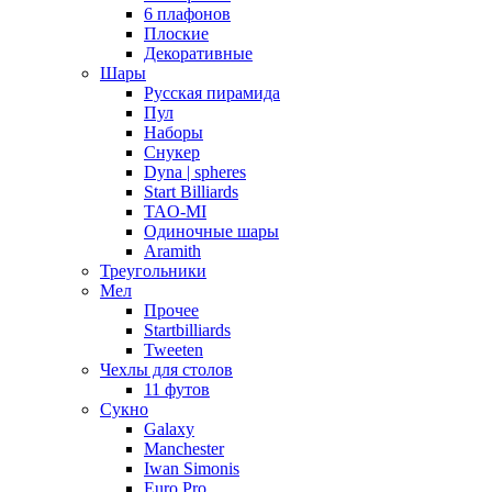
6 плафонов
Плоские
Декоративные
Шары
Русская пирамида
Пул
Наборы
Снукер
Dyna | spheres
Start Billiards
TAO-MI
Одиночные шары
Aramith
Треугольники
Мел
Прочее
Startbilliards
Tweeten
Чехлы для столов
11 футов
Сукно
Galaxy
Manchester
Iwan Simonis
Euro Pro