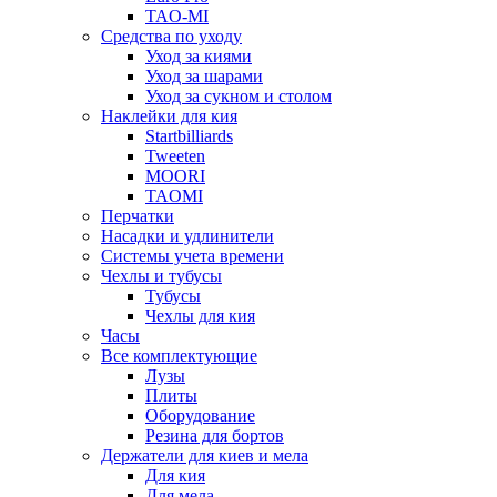
TAO-MI
Средства по уходу
Уход за киями
Уход за шарами
Уход за сукном и столом
Наклейки для кия
Startbilliards
Tweeten
MOORI
TAOMI
Перчатки
Насадки и удлинители
Системы учета времени
Чехлы и тубусы
Тубусы
Чехлы для кия
Часы
Все комплектующие
Лузы
Плиты
Оборудование
Резина для бортов
Держатели для киев и мела
Для кия
Для мела