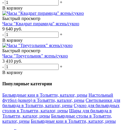
-
+
В корзину
Быстрый просмотр
Часы "Квадрат пирамида" ясень/сукно
9 640
руб.
-
+
В корзину
Быстрый просмотр
Часы "Треугольник" ясень/сукно
3 410
руб.
-
+
В корзину
Популярные категории
Бильярдные кии в Тольятти, каталог, цены
Настольный
футбол (кикер) в Тольятти, каталог, цены
Светильники для
бильярда в Тольятти, каталог, цены
Сукно для бильярдных
столов в Тольятти, каталог, цены
Шары для бильярда в
Тольятти, каталог, цены
Бильярдные столы в Тольятти,
каталог, цены
Бильярдные кии в Тольятти, каталог, цены