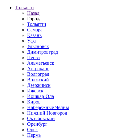
Тольятти
Назад
Города
Тольятти
Самара
Казань
Уфа
Ульяновск
Димитровград
Пенза
Альметьевск
Астрахань
Волгоград
Волжский
Дзержинск
Ижевск
Йошкар-Ола
Киров
Набережные Челны
Нижний Новгород
Октябрьский
Оренбург
Орск
Пермь