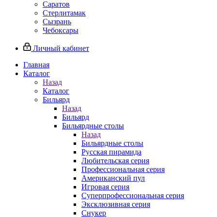
Саратов
Стерлитамак
Сызрань
Чебоксары
Личный кабинет
Главная
Каталог
Назад
Каталог
Бильярд
Назад
Бильярд
Бильярдные столы
Назад
Бильярдные столы
Русская пирамида
Любительская серия
Профессиональная серия
Американский пул
Игровая серия
Суперпрофессиональная серия
Эксклюзивная серия
Снукер