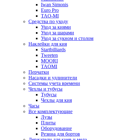
Iwan Simonis
Euro Pro
TAO-MI
Средства по уходу
Уход за киями
Уход за шарами
Уход за сукном и столом
Наклейки для кия
Startbilliards
Tweeten
MOORI
TAOMI
Перчатки
Насадки и удлинители
Системы учета времени
Чехлы и тубусы
Тубусы
Чехлы для кия
Часы
Все комплектующие
Лузы
Плиты
Оборудование
Резина для бортов
Держатели для киев и мела