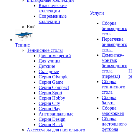
Бильярдные коллекции
Классические
коллекции
Услуги
Современные
коллекции
Сборка
Ещё
бильярдного
стола
Перетяжка
бильярдного
Теннис
стола
Теннисные столы
Демонтаж-
Для помещений
монтаж
Для улицы
бильярдного
Детские
стола
Н
Складные
(переезд)
р
Серия Olympic
Сборка
Серия Game
теннисного
Серия Compact
стола
Серия Sport
Сборка
Серия Hobby
батута
Серия City
Сборка
Серия Play
аэрохоккея
Антивандальные
Сборка
Серия Design
настольного
Серия Black
футбола
Аксессуары для настольного