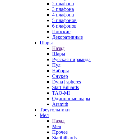
2 плафона
3 плафона
4 плафона
5 плафонов
6 плафонов
Плоские
Декоративные
Шары
Назад
Шары
Русская пирамида
Пул
Наборы
Снукер
Dyna | spheres
Start Billiards
TAO-MI
Одиночные шары
Aramith
Треугольники
Мел
Назад
Мел
Прочее
Startbilliards