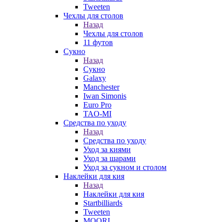
Tweeten
Чехлы для столов
Назад
Чехлы для столов
11 футов
Сукно
Назад
Сукно
Galaxy
Manchester
Iwan Simonis
Euro Pro
TAO-MI
Средства по уходу
Назад
Средства по уходу
Уход за киями
Уход за шарами
Уход за сукном и столом
Наклейки для кия
Назад
Наклейки для кия
Startbilliards
Tweeten
MOORI