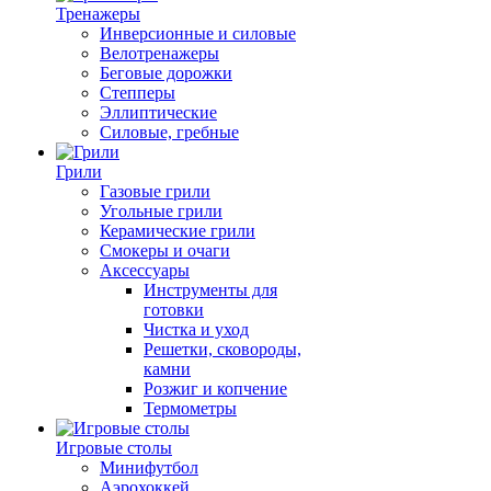
Тренажеры
Инверсионные и силовые
Велотренажеры
Беговые дорожки
Степперы
Эллиптические
Силовые, гребные
Грили
Газовые грили
Угольные грили
Керамические грили
Смокеры и очаги
Аксессуары
Инструменты для
готовки
Чистка и уход
Решетки, сковороды,
камни
Розжиг и копчение
Термометры
Игровые столы
Минифутбол
Аэрохоккей