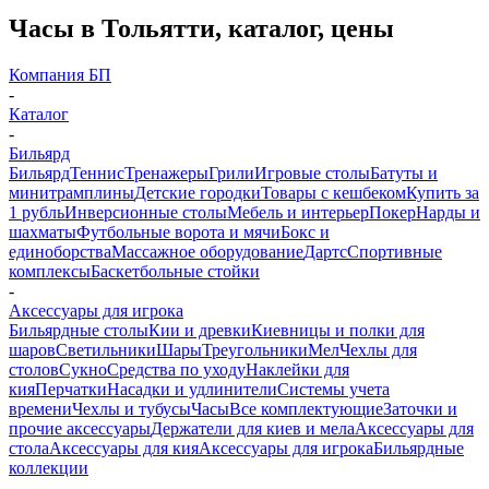
Часы в Тольятти, каталог, цены
Компания БП
-
Каталог
-
Бильярд
Бильярд
Теннис
Тренажеры
Грили
Игровые столы
Батуты и
минитрамплины
Детские городки
Товары с кешбеком
Купить за
1 рубль
Инверсионные столы
Мебель и интерьер
Покер
Нарды и
шахматы
Футбольные ворота и мячи
Бокс и
единоборства
Массажное оборудование
Дартс
Спортивные
комплексы
Баскетбольные стойки
-
Аксессуары для игрока
Бильярдные столы
Кии и древки
Киевницы и полки для
шаров
Светильники
Шары
Треугольники
Мел
Чехлы для
столов
Сукно
Средства по уходу
Наклейки для
кия
Перчатки
Насадки и удлинители
Системы учета
времени
Чехлы и тубусы
Часы
Все комплектующие
Заточки и
прочие аксессуары
Держатели для киев и мела
Аксессуары для
стола
Аксессуары для кия
Аксессуары для игрока
Бильярдные
коллекции
-