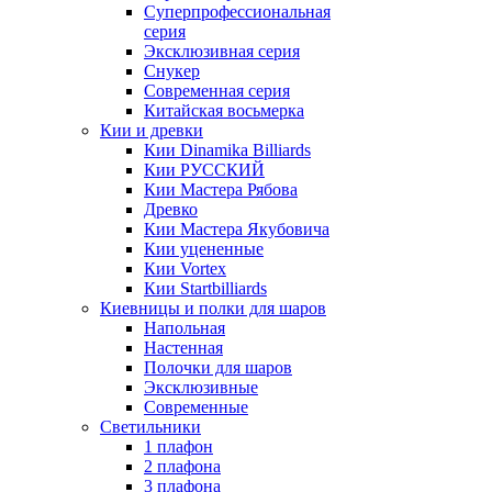
Суперпрофессиональная
серия
Эксклюзивная серия
Снукер
Современная серия
Китайская восьмерка
Кии и древки
Кии Dinamika Billiards
Кии РУССКИЙ
Кии Мастера Рябова
Древко
Кии Мастера Якубовича
Кии уцененные
Кии Vortex
Кии Startbilliards
Киевницы и полки для шаров
Напольная
Настенная
Полочки для шаров
Эксклюзивные
Современные
Светильники
1 плафон
2 плафона
3 плафона