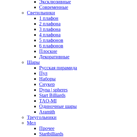
Эксклюзивные
Современные
Светильники
1 плафон
2 плафона
3 плафона
4 плафона
5 плафонов
6 плафонов
Плоские
Декоративные
Шары
Русская пирамида
Пул
Наборы
Снукер
Dyna | spheres
Start Billiards
TAO-MI
Одиночные шары
Aramith
Треугольники
Мел
Прочее
Startbilliards