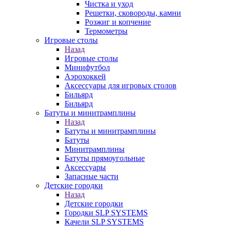
Чистка и уход
Решетки, сковороды, камни
Розжиг и копчение
Термометры
Игровые столы
Назад
Игровые столы
Минифутбол
Аэрохоккей
Аксессуары для игровых столов
Бильяpд
Бильяpд
Батуты и минитрамплины
Назад
Батуты и минитрамплины
Батуты
Минитрамплины
Батуты прямоугольные
Аксессуары
Запасные части
Детские городки
Назад
Детские городки
Городки SLP SYSTEMS
Качели SLP SYSTEMS