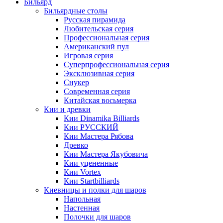
Бильярд
Бильярдные столы
Русская пирамида
Любительская серия
Профессиональная серия
Американский пул
Игровая серия
Суперпрофессиональная серия
Эксклюзивная серия
Снукер
Современная серия
Китайская восьмерка
Кии и древки
Кии Dinamika Billiards
Кии РУССКИЙ
Кии Мастера Рябова
Древко
Кии Мастера Якубовича
Кии уцененные
Кии Vortex
Кии Startbilliards
Киевницы и полки для шаров
Напольная
Настенная
Полочки для шаров