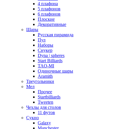
4 плафона
5 плафонов
6 плафонов
Плоские
Декоративные
Шары
Русская пирамида
Пул
Наборы
Снукер
Dyna | spheres
Start Billiards
TAO-MI
Одиночные шары
Aramith
Треугольники
Мел
Прочее
Startbilliards
Tweeten
Чехлы для столов
11 футов
Сукно
Galaxy
Manchester