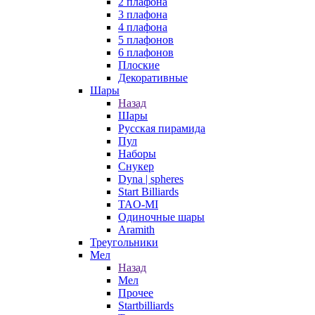
2 плафона
3 плафона
4 плафона
5 плафонов
6 плафонов
Плоские
Декоративные
Шары
Назад
Шары
Русская пирамида
Пул
Наборы
Снукер
Dyna | spheres
Start Billiards
TAO-MI
Одиночные шары
Aramith
Треугольники
Мел
Назад
Мел
Прочее
Startbilliards