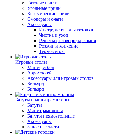
Газовые грили
Угольные грили
Керамические грили
Смокеры и очаги
Аксессуары
Инструменты для готовки
Чистка и уход
Решетки, сковороды, камни
Розжиг и копчение
Термометры
Игровые столы
Минифутбол
Аэрохоккей
Аксессуары для игровых столов
Бильяpд
Бильяpд
Батуты и минитрамплины
Батуты
Минитрамплины
Батуты прямоугольные
Аксессуары
Запасные части