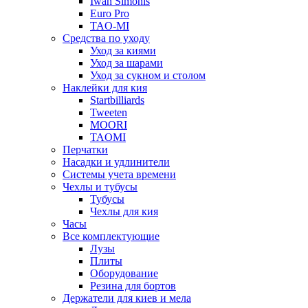
Iwan Simonis
Euro Pro
TAO-MI
Средства по уходу
Уход за киями
Уход за шарами
Уход за сукном и столом
Наклейки для кия
Startbilliards
Tweeten
MOORI
TAOMI
Перчатки
Насадки и удлинители
Системы учета времени
Чехлы и тубусы
Тубусы
Чехлы для кия
Часы
Все комплектующие
Лузы
Плиты
Оборудование
Резина для бортов
Держатели для киев и мела