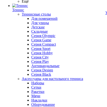
Ещё
Теннис
Теннисные столы
Для помещений
Для улицы
Детские
Складные
Серия Olympic
Серия Game
Серия Compact
Серия Sport
Серия Hobby
Серия City
Серия Play
Антивандальные
Серия Design
Серия Black
Аксессуары для настольного тенниса
Наборы
Сетки
Ракетки
Мячи
Накладки
Оборудование