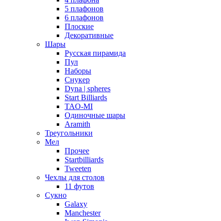
5 плафонов
6 плафонов
Плоские
Декоративные
Шары
Русская пирамида
Пул
Наборы
Снукер
Dyna | spheres
Start Billiards
TAO-MI
Одиночные шары
Aramith
Треугольники
Мел
Прочее
Startbilliards
Tweeten
Чехлы для столов
11 футов
Сукно
Galaxy
Manchester