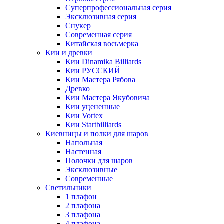
Суперпрофессиональная серия
Эксклюзивная серия
Снукер
Современная серия
Китайская восьмерка
Кии и древки
Кии Dinamika Billiards
Кии РУССКИЙ
Кии Мастера Рябова
Древко
Кии Мастера Якубовича
Кии уцененные
Кии Vortex
Кии Startbilliards
Киевницы и полки для шаров
Напольная
Настенная
Полочки для шаров
Эксклюзивные
Современные
Светильники
1 плафон
2 плафона
3 плафона
4 плафона