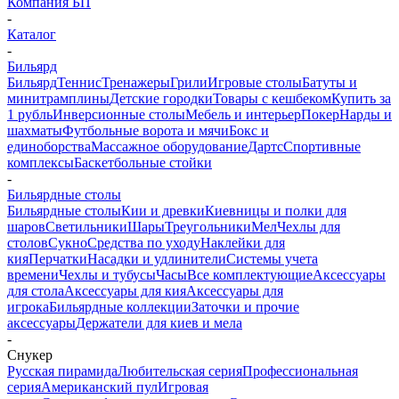
Компания БП
-
Каталог
-
Бильярд
Бильярд
Теннис
Тренажеры
Грили
Игровые столы
Батуты и
минитрамплины
Детские городки
Товары с кешбеком
Купить за
1 рубль
Инверсионные столы
Мебель и интерьер
Покер
Нарды и
шахматы
Футбольные ворота и мячи
Бокс и
единоборства
Массажное оборудование
Дартс
Спортивные
комплексы
Баскетбольные стойки
-
Бильярдные столы
Бильярдные столы
Кии и древки
Киевницы и полки для
шаров
Светильники
Шары
Треугольники
Мел
Чехлы для
столов
Сукно
Средства по уходу
Наклейки для
кия
Перчатки
Насадки и удлинители
Системы учета
времени
Чехлы и тубусы
Часы
Все комплектующие
Аксессуары
для стола
Аксессуары для кия
Аксессуары для
игрока
Бильярдные коллекции
Заточки и прочие
аксессуары
Держатели для киев и мела
-
Снукер
Русская пирамида
Любительская серия
Профессиональная
серия
Американский пул
Игровая