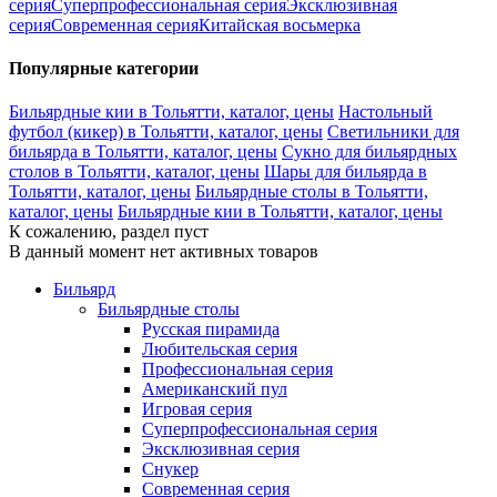
серия
Суперпрофессиональная серия
Эксклюзивная
серия
Современная серия
Китайская восьмерка
Популярные категории
Бильярдные кии в Тольятти, каталог, цены
Настольный
футбол (кикер) в Тольятти, каталог, цены
Светильники для
бильярда в Тольятти, каталог, цены
Сукно для бильярдных
столов в Тольятти, каталог, цены
Шары для бильярда в
Тольятти, каталог, цены
Бильярдные столы в Тольятти,
каталог, цены
Бильярдные кии в Тольятти, каталог, цены
К сожалению, раздел пуст
В данный момент нет активных товаров
Бильярд
Бильярдные столы
Русская пирамида
Любительская серия
Профессиональная серия
Американский пул
Игровая серия
Суперпрофессиональная серия
Эксклюзивная серия
Снукер
Современная серия