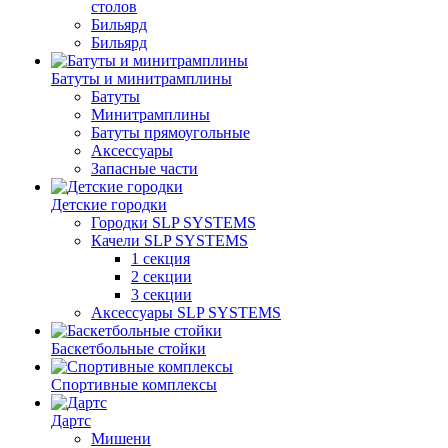
столов
Бильяpд
Бильяpд
Батуты и минитрамплины
Батуты
Минитрамплины
Батуты прямоугольные
Аксессуары
Запасные части
Детские городки
Городки SLP SYSTEMS
Качели SLP SYSTEMS
1 секция
2 секции
3 секции
Аксессуары SLP SYSTEMS
Баскетбольные стойки
Спортивные комплексы
Дартс
Мишени