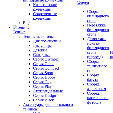
Бильярдные коллекции
Услуги
Классические
коллекции
Сборка
Современные
бильярдного
коллекции
стола
Ещё
Перетяжка
бильярдного
Теннис
стола
Теннисные столы
Демонтаж-
Для помещений
монтаж
Для улицы
бильярдного
Детские
стола
Н
Складные
(переезд)
р
Серия Olympic
Сборка
Серия Game
теннисного
Серия Compact
стола
Серия Sport
Сборка
Серия Hobby
батута
Серия City
Сборка
Серия Play
аэрохоккея
Антивандальные
Сборка
Серия Design
настольного
Серия Black
футбола
Аксессуары для настольного
тенниса