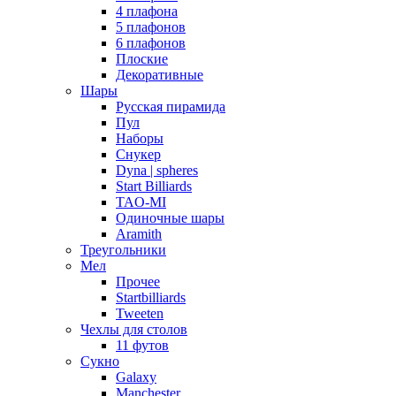
4 плафона
5 плафонов
6 плафонов
Плоские
Декоративные
Шары
Русская пирамида
Пул
Наборы
Снукер
Dyna | spheres
Start Billiards
TAO-MI
Одиночные шары
Aramith
Треугольники
Мел
Прочее
Startbilliards
Tweeten
Чехлы для столов
11 футов
Сукно
Galaxy
Manchester