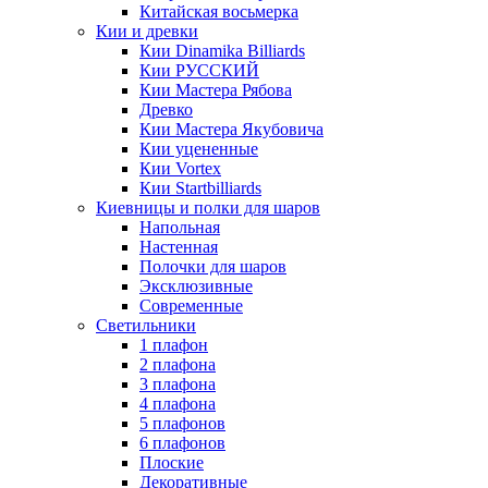
Китайская восьмерка
Кии и древки
Кии Dinamika Billiards
Кии РУССКИЙ
Кии Мастера Рябова
Древко
Кии Мастера Якубовича
Кии уцененные
Кии Vortex
Кии Startbilliards
Киевницы и полки для шаров
Напольная
Настенная
Полочки для шаров
Эксклюзивные
Современные
Светильники
1 плафон
2 плафона
3 плафона
4 плафона
5 плафонов
6 плафонов
Плоские
Декоративные