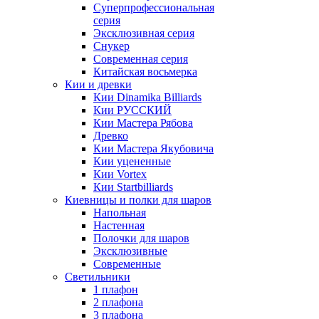
Суперпрофессиональная
серия
Эксклюзивная серия
Снукер
Современная серия
Китайская восьмерка
Кии и древки
Кии Dinamika Billiards
Кии РУССКИЙ
Кии Мастера Рябова
Древко
Кии Мастера Якубовича
Кии уцененные
Кии Vortex
Кии Startbilliards
Киевницы и полки для шаров
Напольная
Настенная
Полочки для шаров
Эксклюзивные
Современные
Светильники
1 плафон
2 плафона
3 плафона