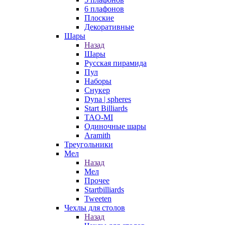
6 плафонов
Плоские
Декоративные
Шары
Назад
Шары
Русская пирамида
Пул
Наборы
Снукер
Dyna | spheres
Start Billiards
TAO-MI
Одиночные шары
Aramith
Треугольники
Мел
Назад
Мел
Прочее
Startbilliards
Tweeten
Чехлы для столов
Назад