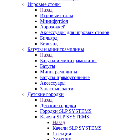
Игровые столы
Назад
Игровые столы
Минифутбол
Аэрохоккей
Аксессуары для игровых столов
Бильяpд
Бильяpд
Батуты и минитрамплины
Назад
Батуты и минитрамплины
Батуты
Минитрамплины
Батуты прямоугольные
Аксессуары
Запасные части
Детские городки
Назад
Детские городки
Городки SLP SYSTEMS
Качели SLP SYSTEMS
Назад
Качели SLP SYSTEMS
1 секция
2 секции