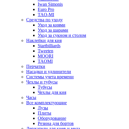
Iwan Simonis
Euro Pro
TAO-MI
Средства по уходу
Уход за киями
Уход за шарами
Уход за сукном и столом
Наклейки для кия
Startbilliards
Tweeten
MOORI
TAOMI
Перчатки
Насадки и удлинители
Системы учета времени
Чехлы и тубусы
Тубусы
Чехлы для кия
Часы
Все комплектующие
Лузы
Плиты
Оборудование
Резина для бортов
Держатели для киев и мела