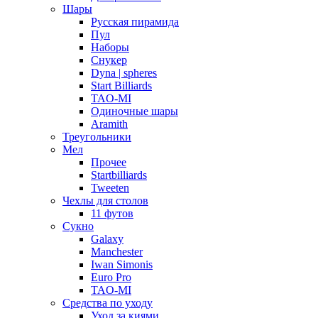
Шары
Русская пирамида
Пул
Наборы
Снукер
Dyna | spheres
Start Billiards
TAO-MI
Одиночные шары
Aramith
Треугольники
Мел
Прочее
Startbilliards
Tweeten
Чехлы для столов
11 футов
Сукно
Galaxy
Manchester
Iwan Simonis
Euro Pro
TAO-MI
Средства по уходу
Уход за киями