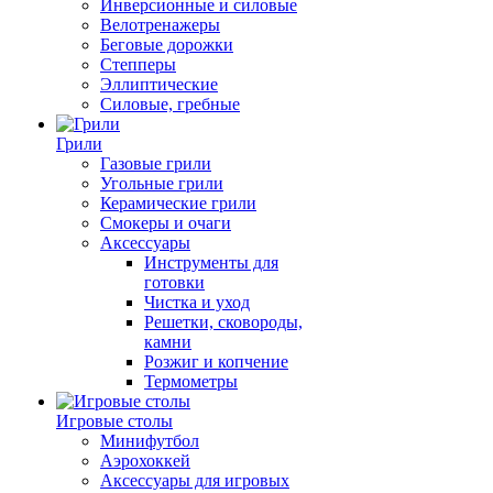
Инверсионные и силовые
Велотренажеры
Беговые дорожки
Степперы
Эллиптические
Силовые, гребные
Грили
Газовые грили
Угольные грили
Керамические грили
Смокеры и очаги
Аксессуары
Инструменты для
готовки
Чистка и уход
Решетки, сковороды,
камни
Розжиг и копчение
Термометры
Игровые столы
Минифутбол
Аэрохоккей
Аксессуары для игровых