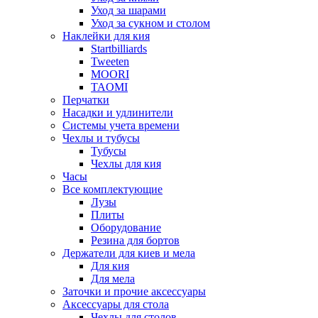
Уход за шарами
Уход за сукном и столом
Наклейки для кия
Startbilliards
Tweeten
MOORI
TAOMI
Перчатки
Насадки и удлинители
Системы учета времени
Чехлы и тубусы
Тубусы
Чехлы для кия
Часы
Все комплектующие
Лузы
Плиты
Оборудование
Резина для бортов
Держатели для киев и мела
Для кия
Для мела
Заточки и прочие аксессуары
Аксессуары для стола
Чехлы для столов