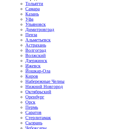
Тольятти
Самара
Казань
Уфа
Ульяновск
Димитровград
Пенза
Альметьевск
Астрахань
Волгоград
Волжский
Дзержинск
Ижевск
Йошкар-Ола
Киров
Набережные Челны
Нижний Новгород
Октябрьский
Оренбург
Орск
Пермь
Саратов
Стерлитамак
Сызрань
Чебоксары