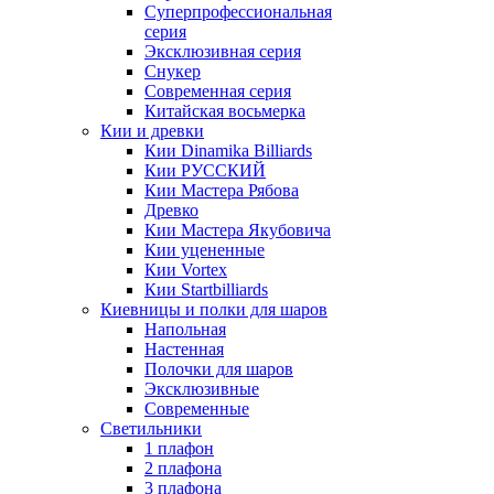
Суперпрофессиональная
серия
Эксклюзивная серия
Снукер
Современная серия
Китайская восьмерка
Кии и древки
Кии Dinamika Billiards
Кии РУССКИЙ
Кии Мастера Рябова
Древко
Кии Мастера Якубовича
Кии уцененные
Кии Vortex
Кии Startbilliards
Киевницы и полки для шаров
Напольная
Настенная
Полочки для шаров
Эксклюзивные
Современные
Светильники
1 плафон
2 плафона
3 плафона