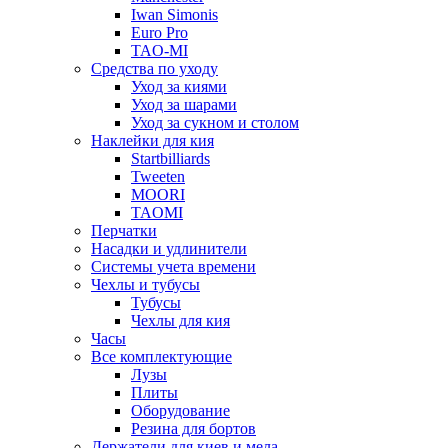
Iwan Simonis
Euro Pro
TAO-MI
Средства по уходу
Уход за киями
Уход за шарами
Уход за сукном и столом
Наклейки для кия
Startbilliards
Tweeten
MOORI
TAOMI
Перчатки
Насадки и удлинители
Системы учета времени
Чехлы и тубусы
Тубусы
Чехлы для кия
Часы
Все комплектующие
Лузы
Плиты
Оборудование
Резина для бортов
Держатели для киев и мела