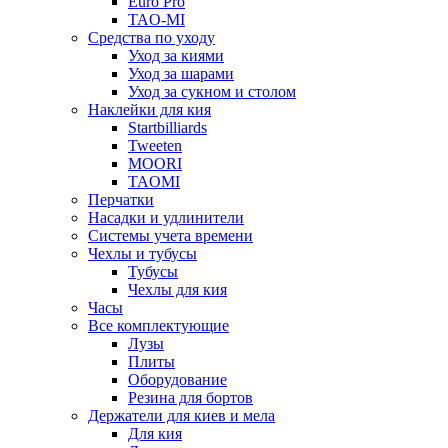
Euro Pro
TAO-MI
Средства по уходу
Уход за киями
Уход за шарами
Уход за сукном и столом
Наклейки для кия
Startbilliards
Tweeten
MOORI
TAOMI
Перчатки
Насадки и удлинители
Системы учета времени
Чехлы и тубусы
Тубусы
Чехлы для кия
Часы
Все комплектующие
Лузы
Плиты
Оборудование
Резина для бортов
Держатели для киев и мела
Для кия