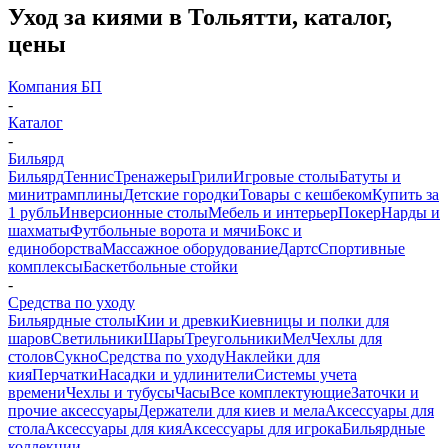
Уход за киями в Тольятти, каталог,
цены
Компания БП
-
Каталог
-
Бильярд
Бильярд
Теннис
Тренажеры
Грили
Игровые столы
Батуты и
минитрамплины
Детские городки
Товары с кешбеком
Купить за
1 рубль
Инверсионные столы
Мебель и интерьер
Покер
Нарды и
шахматы
Футбольные ворота и мячи
Бокс и
единоборства
Массажное оборудование
Дартс
Спортивные
комплексы
Баскетбольные стойки
-
Средства по уходу
Бильярдные столы
Кии и древки
Киевницы и полки для
шаров
Светильники
Шары
Треугольники
Мел
Чехлы для
столов
Сукно
Средства по уходу
Наклейки для
кия
Перчатки
Насадки и удлинители
Системы учета
времени
Чехлы и тубусы
Часы
Все комплектующие
Заточки и
прочие аксессуары
Держатели для киев и мела
Аксессуары для
стола
Аксессуары для кия
Аксессуары для игрока
Бильярдные
коллекции