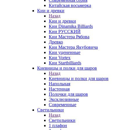
Современная серия
Китайская восьмерка
Кии и древки
Назад
Кии и древки
Кии Dinamika Billiards
Кии РУССКИЙ
Кии Мастера Рябова
Древко
Кии Мастера Якубовича
Кии уцененные
Кии Vortex
Кии Startbilliards
Киевницы и полки для шаров
Назад
Киевницы и полки для шаров
Напольная
Настенная
Полочки для шаров
Эксклюзивные
Современные
Светильники
Назад
Светильники
1 плафон