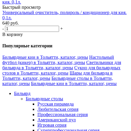
Быстрый просмотр
Универсальный очиститель, полироль / кондиционер для кия.
0,1л.
640
руб.
-
+
В корзину
Популярные категории
Бильярдные кии в Тольятти, каталог, цены
Настольный
футбол (кикер) в Тольятти, каталог, цены
Светильники для
бильярда в Тольятти, каталог, цены
Сукно для бильярдных
столов в Тольятти, каталог, цены
Шары для бильярда в
Тольятти, каталог, цены
Бильярдные столы в Тольятти,
каталог, цены
Бильярдные кии в Тольятти, каталог, цены
Бильярд
Бильярдные столы
Русская пирамида
Любительская серия
Профессиональная серия
Американский пул
Игровая серия
Суперпрофессиональная серия