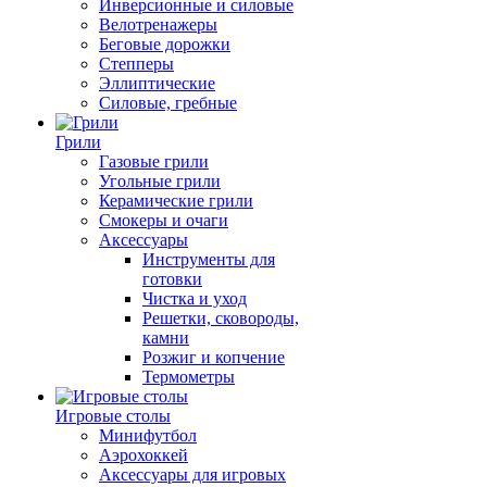
Инверсионные и силовые
Велотренажеры
Беговые дорожки
Степперы
Эллиптические
Силовые, гребные
Грили
Газовые грили
Угольные грили
Керамические грили
Смокеры и очаги
Аксессуары
Инструменты для
готовки
Чистка и уход
Решетки, сковороды,
камни
Розжиг и копчение
Термометры
Игровые столы
Минифутбол
Аэрохоккей
Аксессуары для игровых