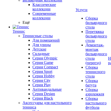
Бильярдные коллекции
Классические
коллекции
Услуги
Современные
коллекции
Сборка
Ещё
бильярдного
стола
Теннис
Перетяжка
Теннисные столы
бильярдного
Для помещений
стола
Для улицы
Демонтаж-
Детские
монтаж
Складные
бильярдного
Серия Olympic
стола
Н
Серия Game
(переезд)
р
Серия Compact
Сборка
Серия Sport
теннисного
Серия Hobby
стола
Серия City
Сборка
Серия Play
батута
Антивандальные
Сборка
Серия Design
аэрохоккея
Серия Black
Сборка
Аксессуары для настольного
настольного
тенниса
футбола