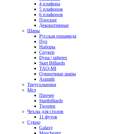
4 плафона
5 плафонов
6 плафонов
Плоские
Декоративные
Шары
Русская пирамида
Пул
Наборы
Снукер
Dyna | spheres
Start Billiards
TAO-MI
Одиночные шары
Aramith
Треугольники
Мел
Прочее
Startbilliards
Tweeten
Чехлы для столов
11 футов
Сукно
Galaxy
Manchester