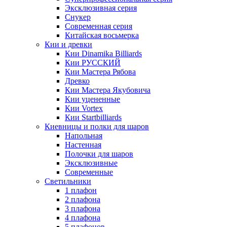
Эксклюзивная серия
Снукер
Современная серия
Китайская восьмерка
Кии и древки
Кии Dinamika Billiards
Кии РУССКИЙ
Кии Мастера Рябова
Древко
Кии Мастера Якубовича
Кии уцененные
Кии Vortex
Кии Startbilliards
Киевницы и полки для шаров
Напольная
Настенная
Полочки для шаров
Эксклюзивные
Современные
Светильники
1 плафон
2 плафона
3 плафона
4 плафона
5 плафонов