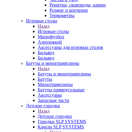
Решетки, сковороды, камни
Розжиг и копчение
Термометры
Игровые столы
Назад
Игровые столы
Минифутбол
Аэрохоккей
Аксессуары для игровых столов
Бильяpд
Бильяpд
Батуты и минитрамплины
Назад
Батуты и минитрамплины
Батуты
Минитрамплины
Батуты прямоугольные
Аксессуары
Запасные части
Детские городки
Назад
Детские городки
Городки SLP SYSTEMS
Качели SLP SYSTEMS