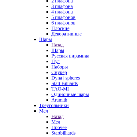
2 плафона
3 плафона
4 плафона
5 плафонов
6 плафонов
Плоские
Декоративные
Шары
Назад
Шары
Русская пирамида
Пул
Наборы
Снукер
Dyna | spheres
Start Billiards
TAO-MI
Одиночные шары
Aramith
Треугольники
Мел
Назад
Мел
Прочее
Startbilliards