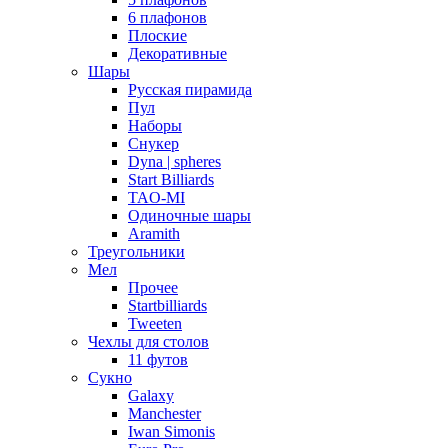
6 плафонов
Плоские
Декоративные
Шары
Русская пирамида
Пул
Наборы
Снукер
Dyna | spheres
Start Billiards
TAO-MI
Одиночные шары
Aramith
Треугольники
Мел
Прочее
Startbilliards
Tweeten
Чехлы для столов
11 футов
Сукно
Galaxy
Manchester
Iwan Simonis