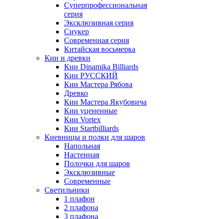
Суперпрофессиональная
серия
Эксклюзивная серия
Снукер
Современная серия
Китайская восьмерка
Кии и древки
Кии Dinamika Billiards
Кии РУССКИЙ
Кии Мастера Рябова
Древко
Кии Мастера Якубовича
Кии уцененные
Кии Vortex
Кии Startbilliards
Киевницы и полки для шаров
Напольная
Настенная
Полочки для шаров
Эксклюзивные
Современные
Светильники
1 плафон
2 плафона
3 плафона