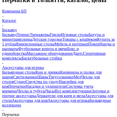
Компания БП
-
Каталог
-
Бильярд
Бильярд
Теннис
Тренажеры
Грили
Игровые столы
Батуты и
минитрамплины
Детские городки
Товары с кешбеком
Купить за
1 рубль
Инверсионные столы
Мебель и интерьер
Покер
Нарды и
шахматы
Футбольные ворота и мячи
Бокс и
единоборства
Массажное оборудование
Дартс
Спортивные
комплексы
Баскетбольные стойки
-
Аксессуары для игрока
Бильярдные столы
Кии и древки
Киевницы и полки для
шаров
Светильники
Шары
Треугольники
Мел
Чехлы для
столов
Сукно
Средства по уходу
Наклейки для
кия
Перчатки
Насадки и удлинители
Системы учета
времени
Чехлы и тубусы
Часы
Все комплектующие
Заточки и
прочие аксессуары
Держатели для киев и мела
Аксессуары для
стола
Аксессуары для кия
Аксессуары для игрока
Бильярдные
коллекции
-
Перчатки