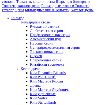
столов в Тольятти, каталог, цены
Шары для бильярда в
Тольятти, каталог, цены
Бильярдные столы в Тольятти,
каталог, цены
Бильярдные кии в Тольятти, каталог, цены
Бильярд
Бильярдные столы
Русская пирамида
Любительская серия
Профессиональная серия
Американский пул
Игровая серия
Суперпрофессиональная серия
Эксклюзивная серия
Снукер
Современная серия
Китайская восьмерка
Кии и древки
Кии Dinamika Billiards
Кии РУССКИЙ
Кии Мастера Рябова
Древко
Кии Мастера Якубовича
Кии уцененные
Кии Vortex
Кии Startbilliards