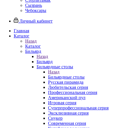
Стерлитамак
Сызрань
Чебоксары
Личный кабинет
Главная
Каталог
Назад
Каталог
Бильярд
Назад
Бильярд
Бильярдные столы
Назад
Бильярдные столы
Русская пирамида
Любительская серия
Профессиональная серия
Американский пул
Игровая серия
Суперпрофессиональная серия
Эксклюзивная серия
Снукер
Современная серия