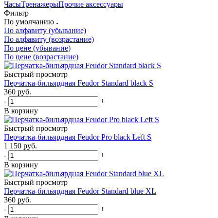
Часы
Тренажеры
Прочие аксессуары
Фильтр
По умолчанию
По алфавиту (убывание)
По алфавиту (возрастание)
По цене (убывание)
По цене (возрастание)
Быстрый просмотр
Перчатка-бильярдная Feudor Standard black S
360
руб.
-
+
В корзину
Быстрый просмотр
Перчатка-бильярдная Feudor Pro black Left S
1 150
руб.
-
+
В корзину
Быстрый просмотр
Перчатка-бильярдная Feudor Standard blue XL
360
руб.
-
+