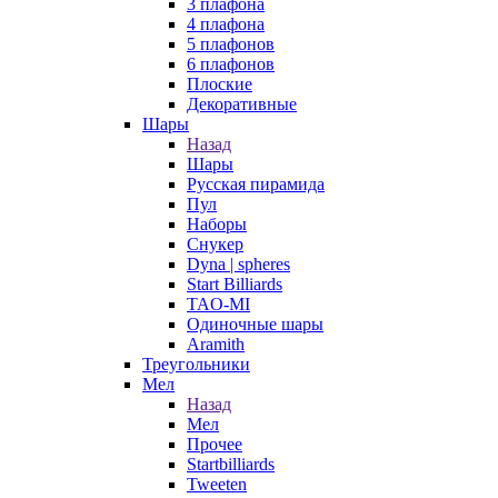
3 плафона
4 плафона
5 плафонов
6 плафонов
Плоские
Декоративные
Шары
Назад
Шары
Русская пирамида
Пул
Наборы
Снукер
Dyna | spheres
Start Billiards
TAO-MI
Одиночные шары
Aramith
Треугольники
Мел
Назад
Мел
Прочее
Startbilliards
Tweeten