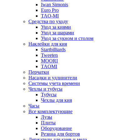
Iwan Simonis
Euro Pro
TAO-MI
Средства по уходу
Уход за киями
Уход за шарами
Уход за сукном и столом
Наклейки для кия
Startbilliards
Tweeten
MOORI
TAOMI
Перчатки
Насадки и удлинители
Системы учета времени
Чехлы и тубусы
Тубусы
Чехлы для кия
Часы
Все комплектующие
Лузы
Плиты
Оборудование
Резина для бортов
Держатели для киев и мела