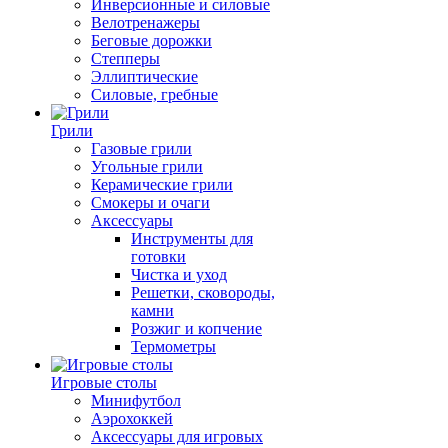
Инверсионные и силовые
Велотренажеры
Беговые дорожки
Степперы
Эллиптические
Силовые, гребные
Грили
Газовые грили
Угольные грили
Керамические грили
Смокеры и очаги
Аксессуары
Инструменты для
готовки
Чистка и уход
Решетки, сковороды,
камни
Розжиг и копчение
Термометры
Игровые столы
Минифутбол
Аэрохоккей
Аксессуары для игровых