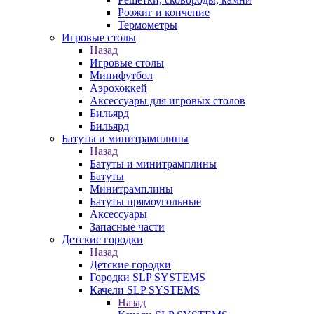
Розжиг и копчение
Термометры
Игровые столы
Назад
Игровые столы
Минифутбол
Аэрохоккей
Аксессуары для игровых столов
Бильяpд
Бильяpд
Батуты и минитрамплины
Назад
Батуты и минитрамплины
Батуты
Минитрамплины
Батуты прямоугольные
Аксессуары
Запасные части
Детские городки
Назад
Детские городки
Городки SLP SYSTEMS
Качели SLP SYSTEMS
Назад