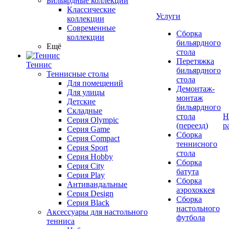
Бильярдные коллекции
Классические
Услуги
коллекции
Современные
Сборка
коллекции
бильярдного
Ещё
стола
Перетяжка
Теннис
бильярдного
Теннисные столы
стола
Для помещений
Демонтаж-
Для улицы
монтаж
Детские
бильярдного
Складные
стола
Н
Серия Olympic
(переезд)
р
Серия Game
Сборка
Серия Compact
теннисного
Серия Sport
стола
Серия Hobby
Сборка
Серия City
батута
Серия Play
Сборка
Антивандальные
аэрохоккея
Серия Design
Сборка
Серия Black
настольного
Аксессуары для настольного
футбола
тенниса