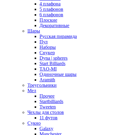
4 плафона
5 плафонов
6 плафонов
Плоские
Декоративные
Шары
Русская пирамида
Пул
Наборы
Снукер
Dyna | spheres
Start Billiards
TAO-MI
Одиночные шары
Aramith
Треугольники
Мел
Прочее
Startbilliards
Tweeten
Чехлы для столов
11 футов
Сукно
Galaxy
Manchester