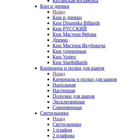
Китайская восьмерка
Кии и древки
Назад
Кии и древки
Кии Dinamika Billiards
Кии РУССКИЙ
Кии Мастера Рябова
Древко
Кии Мастера Якубовича
Кии уцененные
Кии Vortex
Кии Startbilliards
Киевницы и полки для шаров
Назад
Киевницы и полки для шаров
Напольная
Настенная
Полочки для шаров
Эксклюзивные
Современные
Светильники
Назад
Светильники
1 плафон
2 плафона