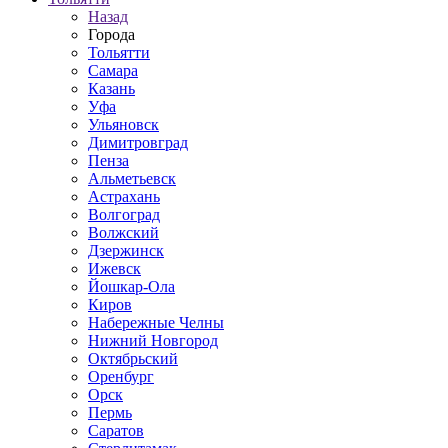
Назад
Города
Тольятти
Самара
Казань
Уфа
Ульяновск
Димитровград
Пенза
Альметьевск
Астрахань
Волгоград
Волжский
Дзержинск
Ижевск
Йошкар-Ола
Киров
Набережные Челны
Нижний Новгород
Октябрьский
Оренбург
Орск
Пермь
Саратов