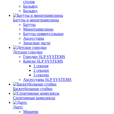
столов
Бильяpд
Бильяpд
Батуты и минитрамплины
Батуты
Минитрамплины
Батуты прямоугольные
Аксессуары
Запасные части
Детские городки
Городки SLP SYSTEMS
Качели SLP SYSTEMS
1 секция
2 секции
3 секции
Аксессуары SLP SYSTEMS
Баскетбольные стойки
Спортивные комплексы
Дартс
Мишени