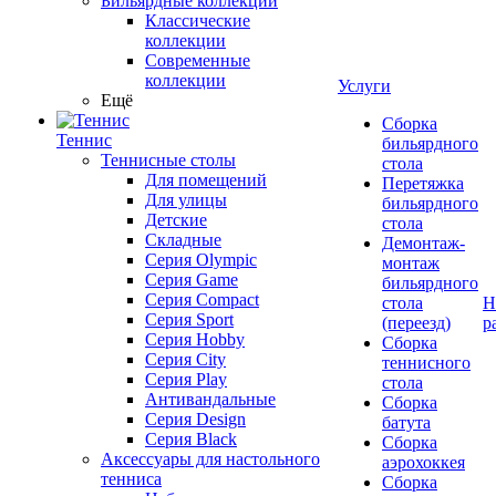
Бильярдные коллекции
Классические
коллекции
Современные
коллекции
Услуги
Ещё
Сборка
Теннис
бильярдного
Теннисные столы
стола
Для помещений
Перетяжка
Для улицы
бильярдного
Детские
стола
Складные
Демонтаж-
Серия Olympic
монтаж
Серия Game
бильярдного
Серия Compact
стола
Н
Серия Sport
(переезд)
р
Серия Hobby
Сборка
Серия City
теннисного
Серия Play
стола
Антивандальные
Сборка
Серия Design
батута
Серия Black
Сборка
Аксессуары для настольного
аэрохоккея
тенниса
Сборка