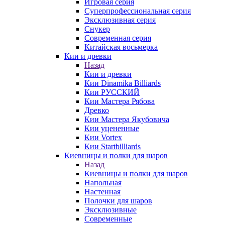
Игровая серия
Суперпрофессиональная серия
Эксклюзивная серия
Снукер
Современная серия
Китайская восьмерка
Кии и древки
Назад
Кии и древки
Кии Dinamika Billiards
Кии РУССКИЙ
Кии Мастера Рябова
Древко
Кии Мастера Якубовича
Кии уцененные
Кии Vortex
Кии Startbilliards
Киевницы и полки для шаров
Назад
Киевницы и полки для шаров
Напольная
Настенная
Полочки для шаров
Эксклюзивные
Современные