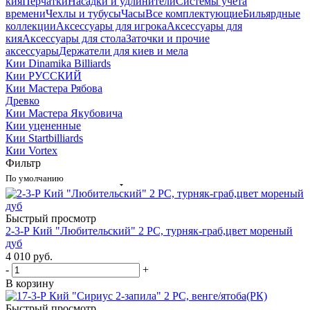
кия
Перчатки
Насадки и удлинители
Системы учета
времени
Чехлы и тубусы
Часы
Все комплектующие
Бильярдные
коллекции
Аксессуары для игрока
Аксессуары для
кия
Аксессуары для стола
Заточки и прочие
аксессуары
Держатели для киев и мела
Кии Dinamika Billiards
Кии РУССКИЙ
Кии Мастера Рябова
Древко
Кии Мастера Якубовича
Кии уцененные
Кии Startbilliards
Кии Vortex
Фильтр
По умолчанию
Быстрый просмотр
2-3-Р Кий "Любительский" 2 РС, турняк-граб,цвет мореный
дуб
4 010
руб.
-
+
В корзину
Быстрый просмотр