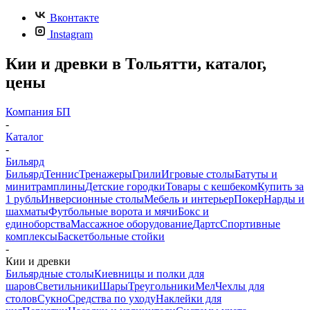
Вконтакте
Instagram
Кии и древки в Тольятти, каталог,
цены
Компания БП
-
Каталог
-
Бильярд
Бильярд
Теннис
Тренажеры
Грили
Игровые столы
Батуты и
минитрамплины
Детские городки
Товары с кешбеком
Купить за
1 рубль
Инверсионные столы
Мебель и интерьер
Покер
Нарды и
шахматы
Футбольные ворота и мячи
Бокс и
единоборства
Массажное оборудование
Дартс
Спортивные
комплексы
Баскетбольные стойки
-
Кии и древки
Бильярдные столы
Киевницы и полки для
шаров
Светильники
Шары
Треугольники
Мел
Чехлы для
столов
Сукно
Средства по уходу
Наклейки для