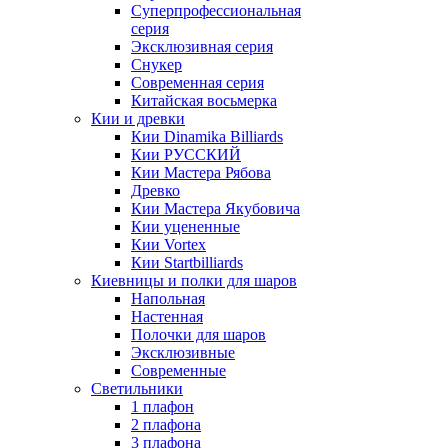
Суперпрофессиональная
серия
Эксклюзивная серия
Снукер
Современная серия
Китайская восьмерка
Кии и древки
Кии Dinamika Billiards
Кии РУССКИЙ
Кии Мастера Рябова
Древко
Кии Мастера Якубовича
Кии уцененные
Кии Vortex
Кии Startbilliards
Киевницы и полки для шаров
Напольная
Настенная
Полочки для шаров
Эксклюзивные
Современные
Светильники
1 плафон
2 плафона
3 плафона