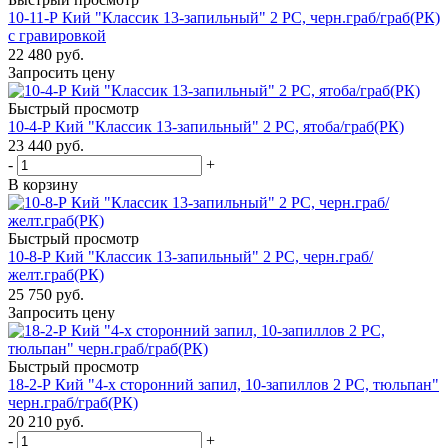
10-11-Р Кий "Классик 13-запильный" 2 РС, черн.граб/граб(РК)
с гравировкой
22 480
руб.
Запросить цену
Быстрый просмотр
10-4-Р Кий "Классик 13-запильный" 2 РС, ятоба/граб(РК)
23 440
руб.
-
+
В корзину
Быстрый просмотр
10-8-Р Кий "Классик 13-запильный" 2 РС, черн.граб/
желт.граб(РК)
25 750
руб.
Запросить цену
Быстрый просмотр
18-2-Р Кий "4-х сторонний запил, 10-запиллов 2 РС, тюльпан"
черн.граб/граб(РК)
20 210
руб.
-
+