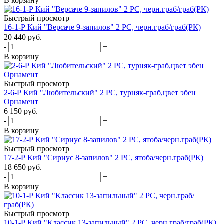
В корзину
Быстрый просмотр
16-1-Р Кий "Версаче 9-запилов" 2 РС, черн.граб/граб(РК)
20 440
руб.
-
+
В корзину
Быстрый просмотр
2-6-Р Кий "Любительский" 2 РС, турняк-граб,цвет эбен
Орнамент
6 150
руб.
-
+
В корзину
Быстрый просмотр
17-2-Р Кий "Сириус 8-запилов" 2 РС, ятоба/черн.граб(РК)
18 650
руб.
-
+
В корзину
Быстрый просмотр
10-1-Р Кий "Классик 13-запильный" 2 РС, черн.граб/граб(РК)