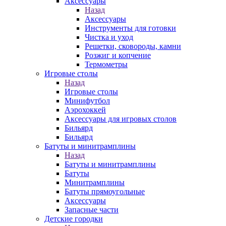
Аксессуары
Назад
Аксессуары
Инструменты для готовки
Чистка и уход
Решетки, сковороды, камни
Розжиг и копчение
Термометры
Игровые столы
Назад
Игровые столы
Минифутбол
Аэрохоккей
Аксессуары для игровых столов
Бильяpд
Бильяpд
Батуты и минитрамплины
Назад
Батуты и минитрамплины
Батуты
Минитрамплины
Батуты прямоугольные
Аксессуары
Запасные части
Детские городки