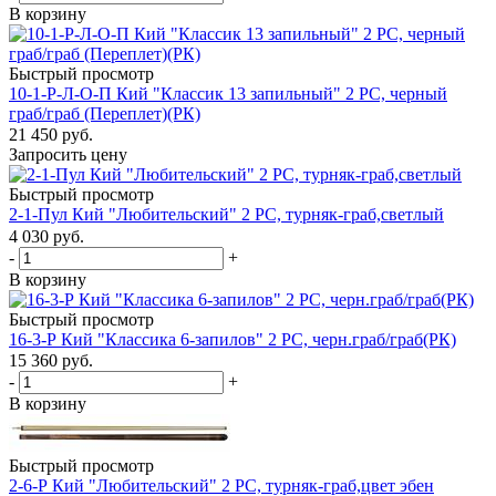
В корзину
Быстрый просмотр
10-1-Р-Л-О-П Кий "Классик 13 запильный" 2 РС, черный
граб/граб (Переплет)(РК)
21 450
руб.
Запросить цену
Быстрый просмотр
2-1-Пул Кий "Любительский" 2 РС, турняк-граб,светлый
4 030
руб.
-
+
В корзину
Быстрый просмотр
16-3-Р Кий "Классика 6-запилов" 2 РС, черн.граб/граб(РК)
15 360
руб.
-
+
В корзину
Быстрый просмотр
2-6-Р Кий "Любительский" 2 РС, турняк-граб,цвет эбен