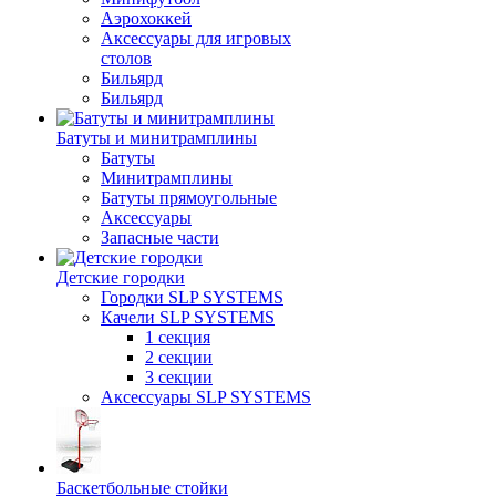
Аэрохоккей
Аксессуары для игровых
столов
Бильяpд
Бильяpд
Батуты и минитрамплины
Батуты
Минитрамплины
Батуты прямоугольные
Аксессуары
Запасные части
Детские городки
Городки SLP SYSTEMS
Качели SLP SYSTEMS
1 секция
2 секции
3 секции
Аксессуары SLP SYSTEMS
Баскетбольные стойки