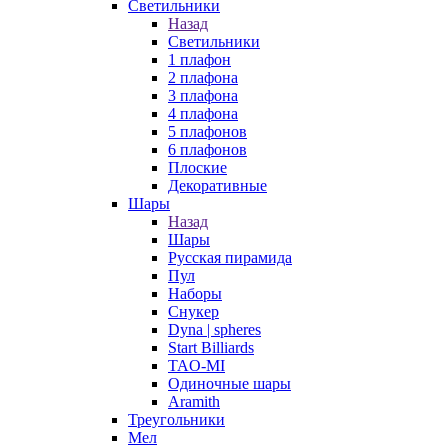
Светильники
Назад
Светильники
1 плафон
2 плафона
3 плафона
4 плафона
5 плафонов
6 плафонов
Плоские
Декоративные
Шары
Назад
Шары
Русская пирамида
Пул
Наборы
Снукер
Dyna | spheres
Start Billiards
TAO-MI
Одиночные шары
Aramith
Треугольники
Мел