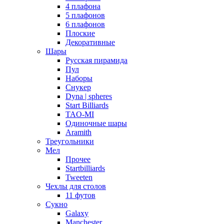
4 плафона
5 плафонов
6 плафонов
Плоские
Декоративные
Шары
Русская пирамида
Пул
Наборы
Снукер
Dyna | spheres
Start Billiards
TAO-MI
Одиночные шары
Aramith
Треугольники
Мел
Прочее
Startbilliards
Tweeten
Чехлы для столов
11 футов
Сукно
Galaxy
Manchester