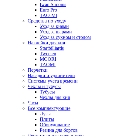
Iwan Simonis
Euro Pro
TAO-MI
Средства по уходу
Уход за киями
Уход за шарами
Уход за сукном и столом
Наклейки для кия
Startbilliards
Tweeten
MOORI
TAOMI
Перчатки
Насадки и удлинители
Системы учета времени
Чехлы и тубусы
Тубусы
Чехлы для кия
Часы
Все комплектующие
Лузы
Плиты
Оборудование
Резина для бортов
Держатели для киев и мела