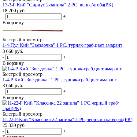
17-3-Р Кий "Сириус 2-запила" 2 РС, венге/ятоба(РК)
18 200
руб.
-
+
В корзину
Быстрый просмотр
1-4-Пул Кий "Звездочка" 1 РС, турняк-граб,цвет амарант
3 660
руб.
-
+
В корзину
Быстрый просмотр
1-4-Р Кий "Звездочка" 1 РС, турняк-граб,цвет амарант
3 660
руб.
-
+
В корзину
Быстрый просмотр
11-22-Р Кий "Классика 22 запила" 1 РС,черный граб/граб(РК)
25 330
руб.
-
+