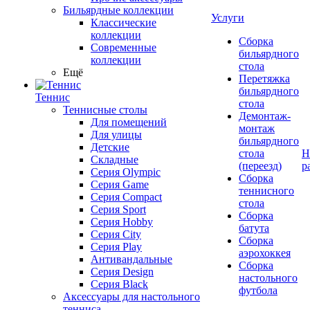
Бильярдные коллекции
Услуги
Классические
коллекции
Сборка
Современные
бильярдного
коллекции
стола
Ещё
Перетяжка
бильярдного
Теннис
стола
Теннисные столы
Демонтаж-
Для помещений
монтаж
Для улицы
бильярдного
Детские
стола
Н
Складные
(переезд)
р
Серия Olympic
Сборка
Серия Game
теннисного
Серия Compact
стола
Серия Sport
Сборка
Серия Hobby
батута
Серия City
Сборка
Серия Play
аэрохоккея
Антивандальные
Сборка
Серия Design
настольного
Серия Black
футбола
Аксессуары для настольного
тенниса