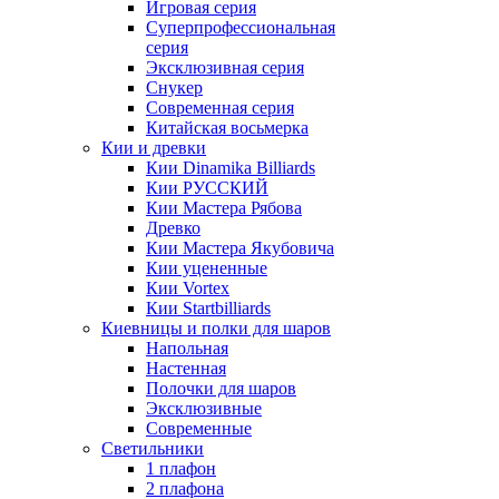
Игровая серия
Суперпрофессиональная
серия
Эксклюзивная серия
Снукер
Современная серия
Китайская восьмерка
Кии и древки
Кии Dinamika Billiards
Кии РУССКИЙ
Кии Мастера Рябова
Древко
Кии Мастера Якубовича
Кии уцененные
Кии Vortex
Кии Startbilliards
Киевницы и полки для шаров
Напольная
Настенная
Полочки для шаров
Эксклюзивные
Современные
Светильники
1 плафон
2 плафона