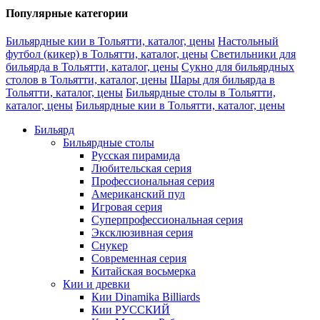
Популярные категории
Бильярдные кии в Тольятти, каталог, цены
Настольный
футбол (кикер) в Тольятти, каталог, цены
Светильники для
бильярда в Тольятти, каталог, цены
Сукно для бильярдных
столов в Тольятти, каталог, цены
Шары для бильярда в
Тольятти, каталог, цены
Бильярдные столы в Тольятти,
каталог, цены
Бильярдные кии в Тольятти, каталог, цены
Бильярд
Бильярдные столы
Русская пирамида
Любительская серия
Профессиональная серия
Американский пул
Игровая серия
Суперпрофессиональная серия
Эксклюзивная серия
Снукер
Современная серия
Китайская восьмерка
Кии и древки
Кии Dinamika Billiards
Кии РУССКИЙ