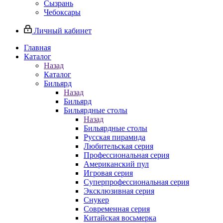
Сызрань
Чебоксары
Личный кабинет
Главная
Каталог
Назад
Каталог
Бильярд
Назад
Бильярд
Бильярдные столы
Назад
Бильярдные столы
Русская пирамида
Любительская серия
Профессиональная серия
Американский пул
Игровая серия
Суперпрофессиональная серия
Эксклюзивная серия
Снукер
Современная серия
Китайская восьмерка