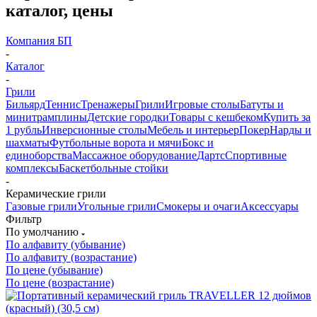
каталог, цены
Компания БП
-
Каталог
-
Грили
Бильярд
Теннис
Тренажеры
Грили
Игровые столы
Батуты и
минитрамплины
Детские городки
Товары с кешбеком
Купить за
1 рубль
Инверсионные столы
Мебель и интерьер
Покер
Нарды и
шахматы
Футбольные ворота и мячи
Бокс и
единоборства
Массажное оборудование
Дартс
Спортивные
комплексы
Баскетбольные стойки
-
Керамические грили
Газовые грили
Угольные грили
Смокеры и очаги
Аксессуары
Фильтр
По умолчанию
По алфавиту (убывание)
По алфавиту (возрастание)
По цене (убывание)
По цене (возрастание)