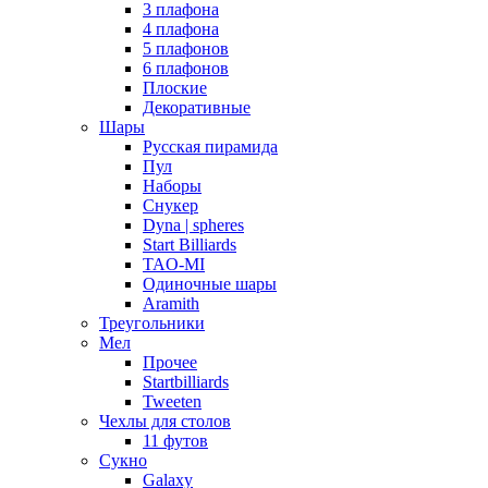
3 плафона
4 плафона
5 плафонов
6 плафонов
Плоские
Декоративные
Шары
Русская пирамида
Пул
Наборы
Снукер
Dyna | spheres
Start Billiards
TAO-MI
Одиночные шары
Aramith
Треугольники
Мел
Прочее
Startbilliards
Tweeten
Чехлы для столов
11 футов
Сукно
Galaxy