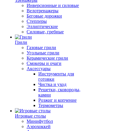
Тренажеры
Инверсионные и силовые
Велотренажеры
Беговые дорожки
Степперы
Эллиптические
Силовые, гребные
Грили
Газовые грили
Угольные грили
Керамические грили
Смокеры и очаги
Аксессуары
Инструменты для
готовки
Чистка и уход
Решетки, сковороды,
камни
Розжиг и копчение
Термометры
Игровые столы
Минифутбол
Аэрохоккей