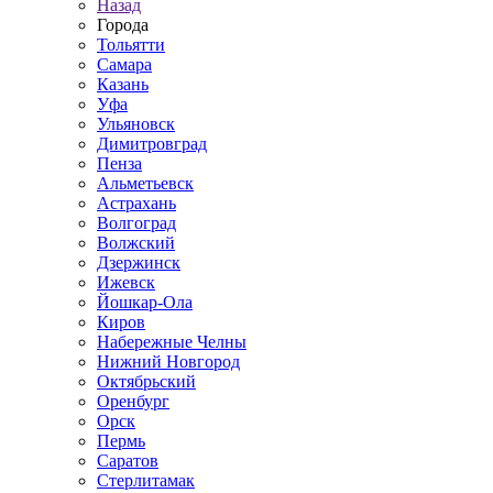
Назад
Города
Тольятти
Самара
Казань
Уфа
Ульяновск
Димитровград
Пенза
Альметьевск
Астрахань
Волгоград
Волжский
Дзержинск
Ижевск
Йошкар-Ола
Киров
Набережные Челны
Нижний Новгород
Октябрьский
Оренбург
Орск
Пермь
Саратов
Стерлитамак