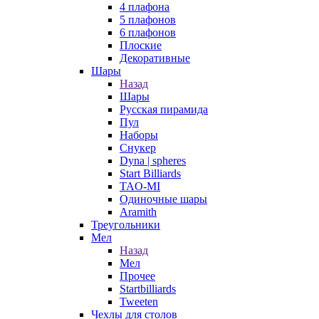
4 плафона
5 плафонов
6 плафонов
Плоские
Декоративные
Шары
Назад
Шары
Русская пирамида
Пул
Наборы
Снукер
Dyna | spheres
Start Billiards
TAO-MI
Одиночные шары
Aramith
Треугольники
Мел
Назад
Мел
Прочее
Startbilliards
Tweeten
Чехлы для столов