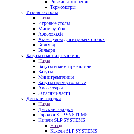
Розжиг и копчение
Термометры
Игровые столы
Назад
Игровые столы
Минифутбол
Аэрохоккей
Аксессуары для игровых столов
Бильяpд
Бильяpд
Батуты и минитрамплины
Назад
Батуты и минитрамплины
Батуты
Минитрамплины
Батуты прямоугольные
Аксессуары
Запасные части
Детские городки
Назад
Детские городки
Городки SLP SYSTEMS
Качели SLP SYSTEMS
Назад
Качели SLP SYSTEMS