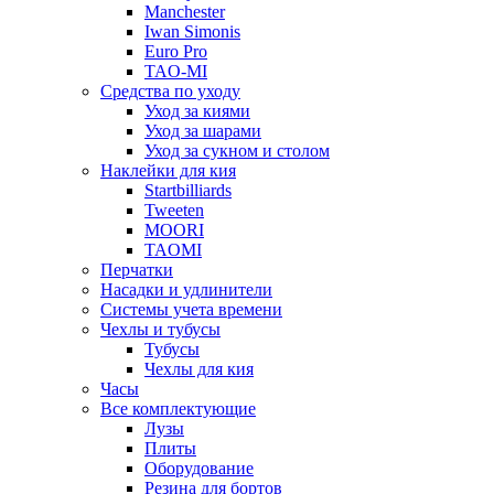
Manchester
Iwan Simonis
Euro Pro
TAO-MI
Средства по уходу
Уход за киями
Уход за шарами
Уход за сукном и столом
Наклейки для кия
Startbilliards
Tweeten
MOORI
TAOMI
Перчатки
Насадки и удлинители
Системы учета времени
Чехлы и тубусы
Тубусы
Чехлы для кия
Часы
Все комплектующие
Лузы
Плиты
Оборудование
Резина для бортов