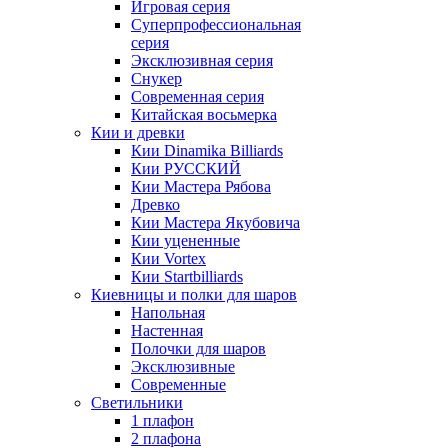
Игровая серия
Суперпрофессиональная
серия
Эксклюзивная серия
Снукер
Современная серия
Китайская восьмерка
Кии и древки
Кии Dinamika Billiards
Кии РУССКИЙ
Кии Мастера Рябова
Древко
Кии Мастера Якубовича
Кии уцененные
Кии Vortex
Кии Startbilliards
Киевницы и полки для шаров
Напольная
Настенная
Полочки для шаров
Эксклюзивные
Современные
Светильники
1 плафон
2 плафона