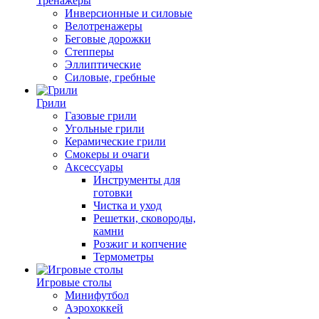
Тренажеры
Инверсионные и силовые
Велотренажеры
Беговые дорожки
Степперы
Эллиптические
Силовые, гребные
Грили
Газовые грили
Угольные грили
Керамические грили
Смокеры и очаги
Аксессуары
Инструменты для
готовки
Чистка и уход
Решетки, сковороды,
камни
Розжиг и копчение
Термометры
Игровые столы
Минифутбол
Аэрохоккей