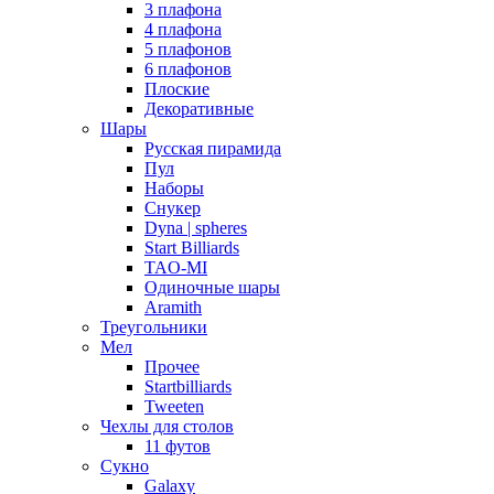
3 плафона
4 плафона
5 плафонов
6 плафонов
Плоские
Декоративные
Шары
Русская пирамида
Пул
Наборы
Снукер
Dyna | spheres
Start Billiards
TAO-MI
Одиночные шары
Aramith
Треугольники
Мел
Прочее
Startbilliards
Tweeten
Чехлы для столов
11 футов
Сукно
Galaxy