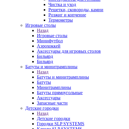
Чистка и уход
Решетки, сковороды, камни
Розжиг и копчение
Термометры
Игровые столы
Назад
Игровые столы
Минифутбол
Аэрохоккей
Аксессуары для игровых столов
Бильяpд
Бильяpд
Батуты и минитрамплины
Назад
Батуты и минитрамплины
Батуты
Минитрамплины
Батуты прямоугольные
Аксессуары
Запасные части
Детские городки
Назад
Детские городки
Городки SLP SYSTEMS
Качели SLP SYSTEMS