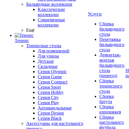
Бильярдные коллекции
Классические
Услуги
коллекции
Современные
Сборка
коллекции
бильярдного
Ещё
стола
Перетяжка
Теннис
бильярдного
Теннисные столы
стола
Для помещений
Демонтаж-
Для улицы
монтаж
Детские
бильярдного
Складные
стола
Н
Серия Olympic
(переезд)
р
Серия Game
Сборка
Серия Compact
теннисного
Серия Sport
стола
Серия Hobby
Сборка
Серия City
батута
Серия Play
Сборка
Антивандальные
аэрохоккея
Серия Design
Сборка
Серия Black
настольного
Аксессуары для настольного
футбола
тенниса