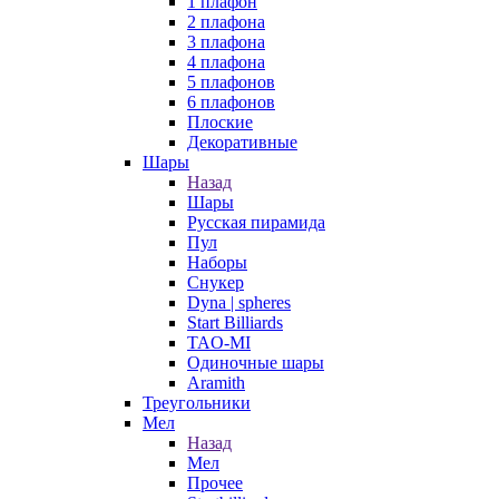
1 плафон
2 плафона
3 плафона
4 плафона
5 плафонов
6 плафонов
Плоские
Декоративные
Шары
Назад
Шары
Русская пирамида
Пул
Наборы
Снукер
Dyna | spheres
Start Billiards
TAO-MI
Одиночные шары
Aramith
Треугольники
Мел
Назад
Мел
Прочее