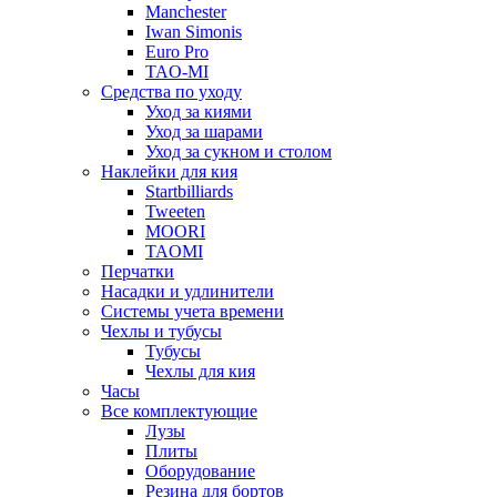
Manchester
Iwan Simonis
Euro Pro
TAO-MI
Средства по уходу
Уход за киями
Уход за шарами
Уход за сукном и столом
Наклейки для кия
Startbilliards
Tweeten
MOORI
TAOMI
Перчатки
Насадки и удлинители
Системы учета времени
Чехлы и тубусы
Тубусы
Чехлы для кия
Часы
Все комплектующие
Лузы
Плиты
Оборудование
Резина для бортов