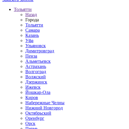
Тольятти
Назад
Города
Тольятти
Самара
Казань
Уфа
Ульяновск
Димитровград
Пенза
Альметьевск
Астрахань
Волгоград
Волжский
Дзержинск
Ижевск
Йошкар-Ола
Киров
Набережные Челны
Нижний Новгород
Октябрьский
Оренбург
Орск
Пермь