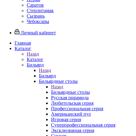
Саратов
Стерлитамак
Сызрань
Чебоксары
Личный кабинет
Главная
Каталог
Назад
Каталог
Бильярд
Назад
Бильярд
Бильярдные столы
Назад
Бильярдные столы
Русская пирамида
Любительская серия
Профессиональная серия
Американский пул
Игровая серия
Суперпрофессиональная серия
Эксклюзивная серия
Снукер