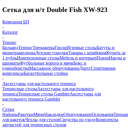
Сетка для н/т Double Fish XW-923
Компания БП
-
Каталог
-
Теннис
Бильярд
Теннис
Тренажеры
Грили
Игровые столы
Батуты и
минитрамплины
Детские городки
Товары с кешбеком
Купить за
1 рубль
Инверсионные столы
Мебель и интерьер
Покер
Нарды и
шахматы
Футбольные ворота и мячи
Бокс и
единоборства
Массажное оборудование
Дартс
Спортивные
комплексы
Баскетбольные стойки
-
Аксессуары для настольного тенниса
Теннисные столы
Аксессуары для настольного
тенниса
Теннисные столы Gambler
Аксессуары для
настольного тенниса Gambler
-
Сетки
Наборы
Ракетки
Мячи
Накладки
Оборудование
Основания
Трена
для ракеток
Чехлы для столов
Средства по уходу
Комплекты
запчастей для теннисных столов