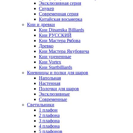
Эксклюзивная серия
Снукер
Современная серия
Китайская восьмерка
Кии и древки
Кии Dinamika Billiards
Кии РУССКИЙ
Кии Мастера Рябова
Древко
Кии Мастера Якубовича
Кии уцененные
Кии Vortex
Кии Startbilliards
Киевницы и полки для шаров
Напольная
Настенная
Полочки для шаров
Эксклюзивные
Современные
Светильники
1 плафон
2 плафона
3 плафона
4 плафона
5 плафонов