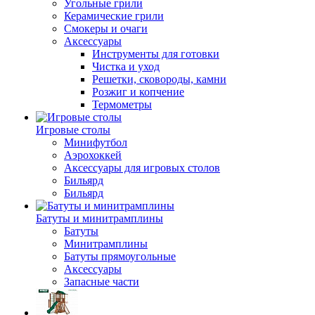
Угольные грили
Керамические грили
Смокеры и очаги
Аксессуары
Инструменты для готовки
Чистка и уход
Решетки, сковороды, камни
Розжиг и копчение
Термометры
Игровые столы
Минифутбол
Аэрохоккей
Аксессуары для игровых столов
Бильяpд
Бильяpд
Батуты и минитрамплины
Батуты
Минитрамплины
Батуты прямоугольные
Аксессуары
Запасные части