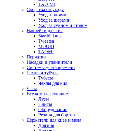
TAO-MI
Средства по уходу
Уход за киями
Уход за шарами
Уход за сукном и столом
Наклейки для кия
Startbilliards
Tweeten
MOORI
TAOMI
Перчатки
Насадки и удлинители
Системы учета времени
Чехлы и тубусы
Тубусы
Чехлы для кия
Часы
Все комплектующие
Лузы
Плиты
Оборудование
Резина для бортов
Держатели для киев и мела
Для кия
Для мела