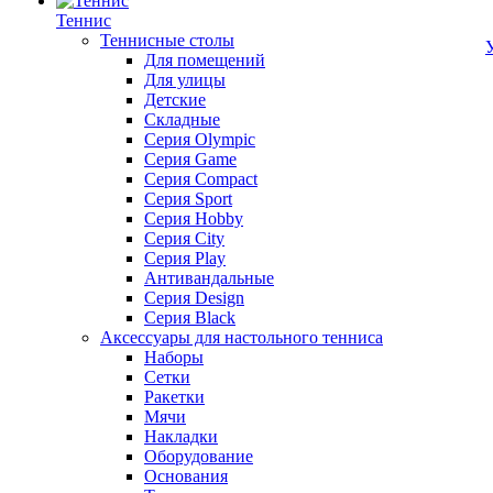
Теннис
Теннисные столы
Для помещений
Для улицы
Детские
Складные
Серия Olympic
Серия Game
Серия Compact
Серия Sport
Серия Hobby
Серия City
Серия Play
Антивандальные
Серия Design
Серия Black
Аксессуары для настольного тенниса
Наборы
Сетки
Ракетки
Мячи
Накладки
Оборудование
Основания