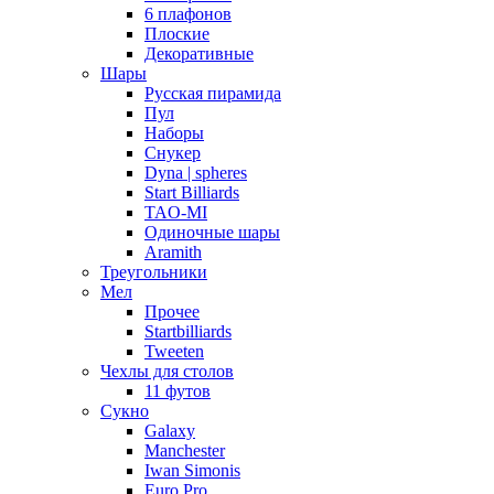
6 плафонов
Плоские
Декоративные
Шары
Русская пирамида
Пул
Наборы
Снукер
Dyna | spheres
Start Billiards
TAO-MI
Одиночные шары
Aramith
Треугольники
Мел
Прочее
Startbilliards
Tweeten
Чехлы для столов
11 футов
Сукно
Galaxy
Manchester
Iwan Simonis
Euro Pro